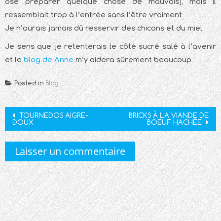
osé préparer quelque chose de mauvais), mais il
ressemblait trop à l’entrée sans l’être vraiment.
Je n’aurais jamais dû resservir des chicons et du miel.
Je sens que je retenterais le côté sucré salé à l’avenir
et le
blog de Anne
m’y aidera sûrement beaucoup.
Posted in
Blog
Post
TOURNEDOS AIGRE-
BRICKS À LA VIANDE DE
DOUX
BOEUF HACHÉE
navigation
Laisser un commentaire