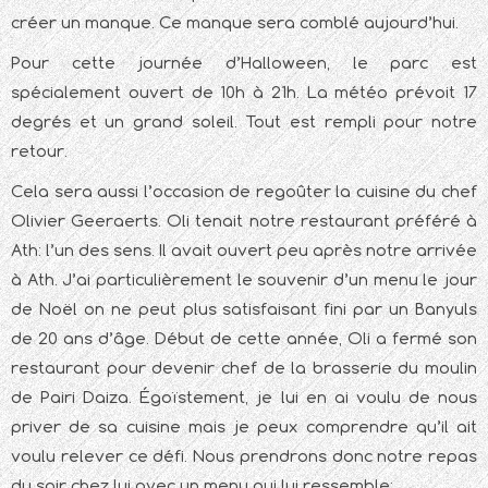
créer un manque. Ce manque sera comblé aujourd’hui.
Pour cette journée d’Halloween, le parc est
spécialement ouvert de 10h à 21h. La météo prévoit 17
degrés et un grand soleil. Tout est rempli pour notre
retour.
Cela sera aussi l’occasion de regoûter la cuisine du chef
Olivier Geeraerts. Oli tenait notre restaurant préféré à
Ath: l’un des sens. Il avait ouvert peu après notre arrivée
à Ath. J’ai particulièrement le souvenir d’un menu le jour
de Noël on ne peut plus satisfaisant fini par un Banyuls
de 20 ans d’âge. Début de cette année, Oli a fermé son
restaurant pour devenir chef de la brasserie du moulin
de Pairi Daiza. Égoïstement, je lui en ai voulu de nous
priver de sa cuisine mais je peux comprendre qu’il ait
voulu relever ce défi. Nous prendrons donc notre repas
du soir chez lui avec un menu qui lui ressemble: