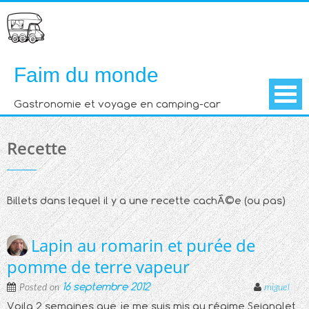
Skip
to
content
Faim du monde
Gastronomie et voyage en camping-car
Recette
Billets dans lequel il y a une recette cachÃ©e (ou pas)
Lapin au romarin et purée de
pomme de terre vapeur
16 septembre 2012
Posted on
miguel
Voila 2 semaines que je me suis mis au régime Seignalet.