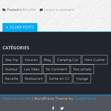
Posted in
Recette
Leave a comment
Posts
OLDER POSTS
navigation
CATÉGORIES
1day trip
Astuces
Blog
Camping-Car
Hors Cuisine
Humour
Les Villes
No Comment
Nos achats
Recette
Restaurant
Sortie en CC
Voyage
Faim du monde
| WordPress Theme by
CodeTrendy