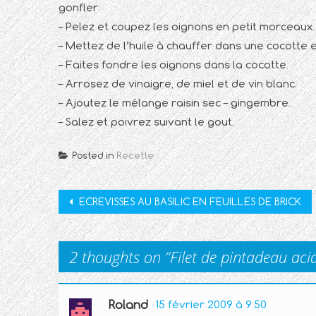
gonfler.
– Pelez et coupez les oignons en petit morceaux.
– Mettez de l’huile à chauffer dans une cocotte 
– Faites fondre les oignons dans la cocotte.
– Arrosez de vinaigre, de miel et de vin blanc.
– Ajoutez le mélange raisin sec – gingembre..
– Salez et poivrez suivant le gout.
Posted in
Recette
Post
ECREVISSES AU BASILIC EN FEUILLES DE BRICK
navigation
2 thoughts on “
Filet de pintadeau aci
Roland
15 février 2009 à 9:50