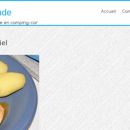
nde
Accueil
Cam
e en camping-car
iel