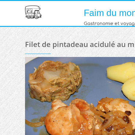
Skip
Faim du mo
to
content
Gastronomie et voyag
Filet de pintadeau acidulé au m