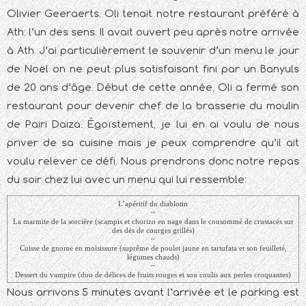
Olivier Geeraerts. Oli tenait notre restaurant préféré à
Ath: l’un des sens. Il avait ouvert peu après notre arrivée
à Ath. J’ai particulièrement le souvenir d’un menu le jour
de Noël on ne peut plus satisfaisant fini par un Banyuls
de 20 ans d’âge. Début de cette année, Oli a fermé son
restaurant pour devenir chef de la brasserie du moulin
de Pairi Daiza. Égoïstement, je lui en ai voulu de nous
priver de sa cuisine mais je peux comprendre qu’il ait
voulu relever ce défi. Nous prendrons donc notre repas
du soir chez lui avec un menu qui lui ressemble:
L’apéritif du diablotin
~
La marmite de la sorcière (scampis et chorizo en nage dans le consommé de crustacés sur
des dés de courges grillés)
~
Cuisse de gnome en moisissure (suprême de poulet jaune en tartufata et son feuilleté,
légumes chauds)
~
Dessert du vampire (duo de délices de fruits rouges et son coulis aux perles croquantes)
Nous arrivons 5 minutes avant l’arrivée et le parking est