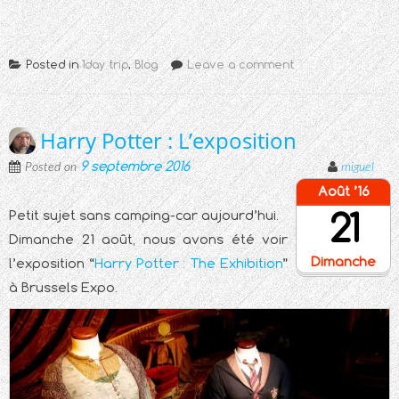
Posted in
1day trip
,
Blog
Leave a comment
Harry Potter : L’exposition
9 septembre 2016
Posted on
miguel
Août ’16
21
Petit sujet sans camping-car aujourd’hui.
Dimanche 21 août, nous avons été voir
Dimanche
l’exposition “
Harry Potter : The Exhibition
”
à Brussels Expo.