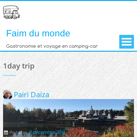
Skip
to
content
Faim du monde
Gastronomie et voyage en camping-car
1day trip
Pairi Daiza
4 décembre 2016
Posted on