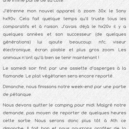
une infime partie de sa cote.
J’étrenne mon nouvel appareil à zoom 30x: le Sony
hx90v. Cela fait quelque temps qu’il truste tous les
comparatifs et à raison. J’avais déjà le hx20v il y a
quelques années et son successeur (de quelques
générations) lui ajoute beaucoup: nfc, viseur
électronique, écran pliable et plus gros zoom. Les
animaux n’ont qu’à bien se tenir maintenant !
Le samedi soir finit par une assiette d’asperges à la
flamande. Le plat végétarien sera encore reporté.
Dimanche, nous finissons notre week-end par une partie
de pétanque.
Nous devons quitter le camping pour midi. Malgré notre
demande, pas moyen de reporter de quelques heures
cette sortie. Nous serons donc plus tôt à Ath ce
dimanche. Il fait bon et nous pourrons profiter de la