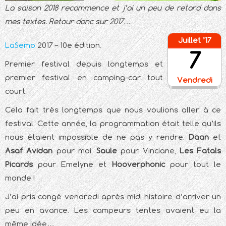
La saison 2018 recommence et j’ai un peu de retard dans
mes textes. Retour donc sur 2017…
Juillet ’17
LaSemo
2017 – 10e édition.
7
Premier festival depuis longtemps et
premier festival en camping-car tout
Vendredi
court.
Cela fait très longtemps que nous voulions aller à ce
festival. Cette année, la programmation était telle qu’ils
nous étaient impossible de ne pas y rendre:
Daan
et
Asaf Avidan
pour moi,
Saule
pour Vinciane,
Les Fatals
Picards
pour Emelyne et
Hooverphonic
pour tout le
monde !
J’ai pris congé vendredi après midi histoire d’arriver un
peu en avance. Les campeurs tentes avaient eu la
même idée…