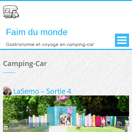
Skip
to
content
Faim du monde
Gastronomie et voyage en camping-car
Camping-Car
LaSemo – Sortie 4
7 mai 2018
Posted on