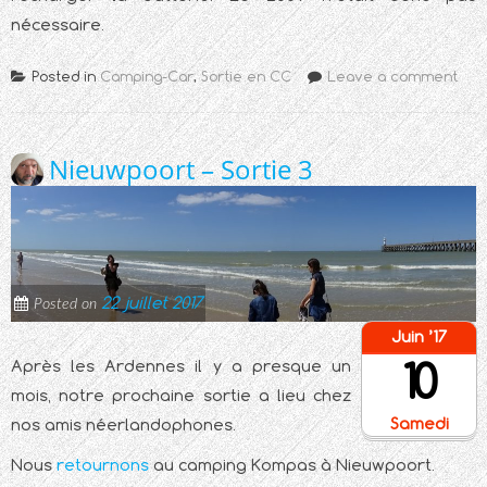
nécessaire.
Posted in
Camping-Car
,
Sortie en CC
Leave a comment
Nieuwpoort – Sortie 3
22 juillet 2017
Posted on
Juin ’17
10
Après les Ardennes il y a presque un
mois, notre prochaine sortie a lieu chez
Samedi
nos amis néerlandophones.
Nous
retournons
au camping Kompas à Nieuwpoort.