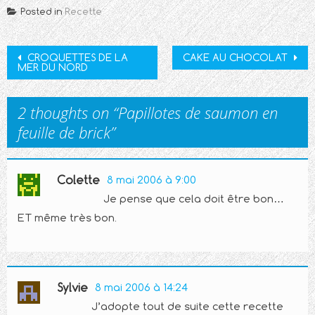
Posted in
Recette
Post
CROQUETTES DE LA
CAKE AU CHOCOLAT
MER DU NORD
navigation
2 thoughts on “
Papillotes de saumon en
feuille de brick
”
Colette
8 mai 2006 à 9:00
Je pense que cela doit être bon…
ET même très bon.
Sylvie
8 mai 2006 à 14:24
J’adopte tout de suite cette recette