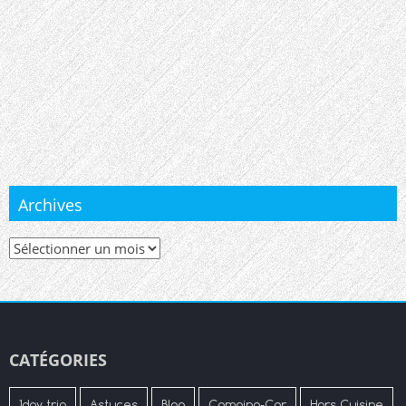
Archives
Archives
CATÉGORIES
1day trip
Astuces
Blog
Camping-Car
Hors Cuisine