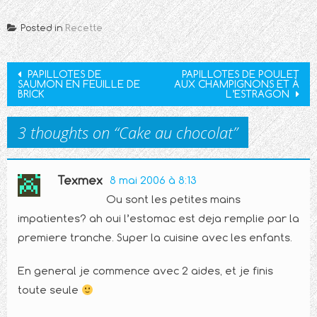
Posted in
Recette
Post
PAPILLOTES DE
PAPILLOTES DE POULET
SAUMON EN FEUILLE DE
AUX CHAMPIGNONS ET À
navigation
BRICK
L’ESTRAGON
3 thoughts on “
Cake au chocolat
”
Texmex
8 mai 2006 à 8:13
Ou sont les petites mains
impatientes? ah oui l’estomac est deja remplie par la
premiere tranche. Super la cuisine avec les enfants.
En general je commence avec 2 aides, et je finis
toute seule