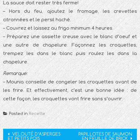
La sauce doit rester très ferme!
– Hors du feu, ajoutez le fromage, les crevettes
citronnées et le persil haché.
– Couvrez et laissez au frigo minimum 4 heures.
– Préparez une assiette creuse avec le blanc d’oeuf et
une autre de chapelure. Façonnez les croquettes,
trempez les dans le blanc puis roulez les dans la
chapelure.
Remarque:
– Mounia conseille de congeler les croquettes avant de
les frire. Et effectivement, c’est une bonne idée : de
cette façon, les croquettes vont frire sans s’ouvrir.
Posted in
Recette
Post
VELOUTÉ D’ASPERGES
PAPILLOTES DE SAUMON
ET PETITS POIS
EN FEUILLE DE BRICK