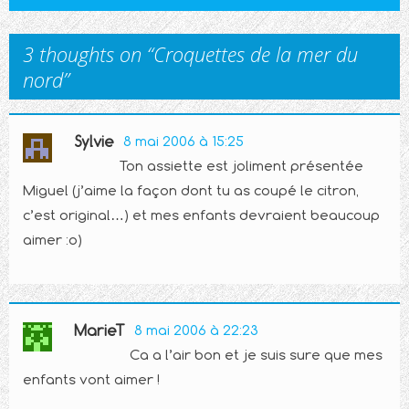
navigation
3 thoughts on “
Croquettes de la mer du
nord
”
Sylvie
8 mai 2006 à 15:25
Ton assiette est joliment présentée
Miguel (j’aime la façon dont tu as coupé le citron,
c’est original…) et mes enfants devraient beaucoup
aimer :o)
MarieT
8 mai 2006 à 22:23
Ca a l’air bon et je suis sure que mes
enfants vont aimer !