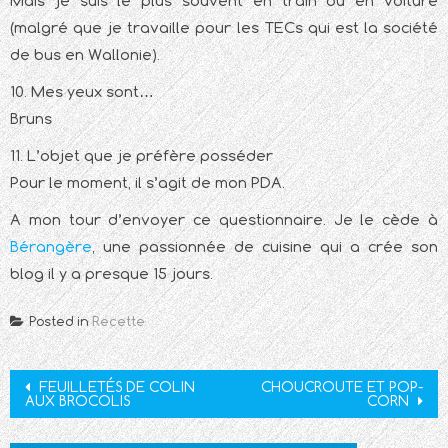
Mais je suis le plus souvent en train ou en voiture
(malgré que je travaille pour les TECs qui est la société
de bus en Wallonie).
10. Mes yeux sont…
Bruns
11. L’objet que je préfère posséder
Pour le moment, il s’agit de mon PDA.
A mon tour d’envoyer ce questionnaire. Je le cède à
Bérangère
, une passionnée de cuisine qui a crée son
blog il y a presque 15 jours.
Posted in
Recette
Post
FEUILLETÉS DE COLIN
CHOUCROUTE ET POP-
AUX BROCOLIS
CORN
navigation