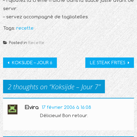
– rajoutez la crème fraîche dans la sauce juste avant de
servir.
– servez accompagné de tagliatelles.
Tags:
recette
Posted in
Recette
Post
KOKSIJDE – JOUR 6
LE STEAK FRITES
navigation
2 thoughts on “
Koksijde – Jour 7
”
Elvira
17 février 2006 à 16:08
Délicieux! Bon retour.