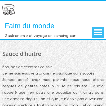
Skip
to
content
Faim du monde
Gastronomie et voyage en camping-car
Sauce d’huitre
Bon, pas de recettes ce soir.
Je me suis essayé a la cuisine asiatique sans succès.
Samedi passé, chez mes parents, nous nous étions
régalés de petites côtes à la sauce d’huitre. Ca m’a
rappelé que j’en avais une bouteille qui trainait dans
une armoire depuis 1 an et que je n’osais pas ouvrir car,
après ouverture, il faut la garder au frigo… et ca prend