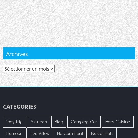
Archives
Archives
CATÉGORIES
1day trip
Astuces
Blog
Camping-Car
Hors Cuisine
Humour
Les Villes
No Comment
Nos achats