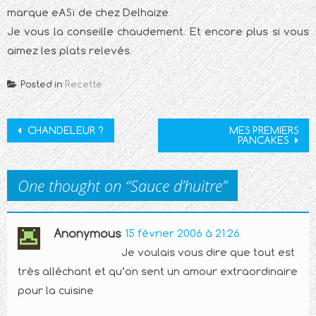
marque eASï de chez Delhaize.
Je vous la conseille chaudement. Et encore plus si vous
aimez les plats relevés.
Posted in
Recette
Post
CHANDELEUR ?
MES PREMIERS
PANCAKES
navigation
One thought on “
Sauce d’huitre
”
Anonymous
15 février 2006 à 21:26
Je voulais vous dire que tout est
très alléchant et qu’on sent un amour extraordinaire
pour la cuisine