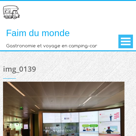
Skip
to
content
Faim du monde
Gastronomie et voyage en camping-car
img_0139