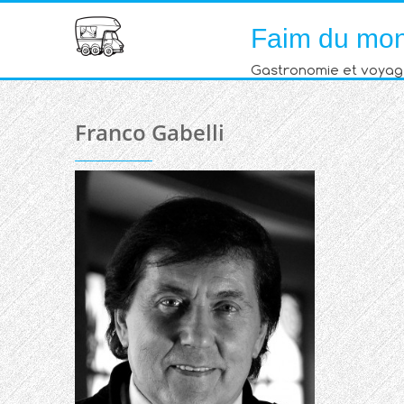
Skip
Faim du mo
to
content
Gastronomie et voyag
Franco Gabelli