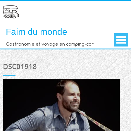
Skip
to
content
Faim du monde
Gastronomie et voyage en camping-car
DSC01918