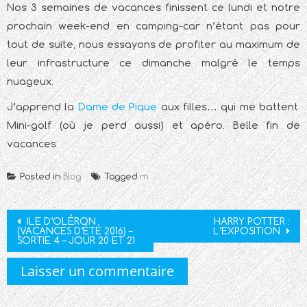
Nos 3 semaines de vacances finissent ce lundi et notre
prochain week-end en camping-car n’étant pas pour
tout de suite, nous essayons de profiter au maximum de
leur infrastructure ce dimanche malgré le temps
nuageux.
J’apprend la
Dame de Pique
aux filles… qui me battent.
Mini-golf (où je perd aussi) et apéro. Belle fin de
vacances.
Posted in
Blog
Tagged
m
Post
ILE D’OLÉRON
HARRY POTTER :
(VACANCES D’ÉTÉ 2016) –
L’EXPOSITION
navigation
SORTIE 4 – JOUR 20 ET 21
Laisser un commentaire