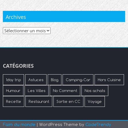
Archives
Archives
CATÉGORIES
1day trip
Astuces
Blog
Camping-Car
Hors Cuisine
Humour
Les Villes
No Comment
Nos achats
Recette
Restaurant
Sortie en CC
Voyage
Faim du monde
| WordPress Theme by
CodeTrendy