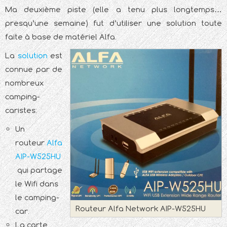
Ma deuxième piste (elle a tenu plus longtemps…
presqu’une semaine) fut d’utiliser une solution toute
faite à base de matériel Alfa.
La
solution
est
connue par de
nombreux
camping-
caristes:
Un
routeur
Alfa
AIP-W525HU
qui partage
le Wifi dans
le camping-
Routeur Alfa Network AIP-W525HU
car.
La carte