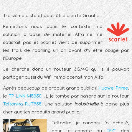
Troisième piste et peut-être bien le Graal…
Remettons nous dans le contexte: ma
solution à base de matériel Alfa ne me
satisfait pas et Scarlet vient de supprimer
les frais de roaming un an avant d’y être obligé par
l’Europe.
Je cherche donc un routeur 3G/4G qui, si il pouvait
partager aussi du Wifi, remplacerait mon Alfa.
Après beaucoup de produit grand public (l’
Huawei Prime
,
le
TP-LINK M5350
, ..), je tombe par hasard sur le routeur
Teltonika RUT955
. Une solution
industrielle
à peine plus
cher que les produits grand public.
Teltonika, je connais: j’ai acheté,
pour le compte du
TEC
, des