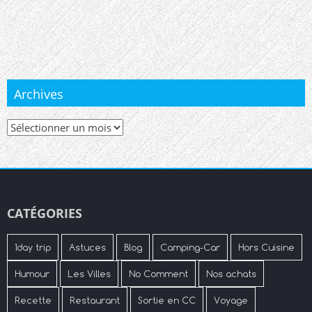
Archives
Archives
CATÉGORIES
1day trip
Astuces
Blog
Camping-Car
Hors Cuisine
Humour
Les Villes
No Comment
Nos achats
Recette
Restaurant
Sortie en CC
Voyage