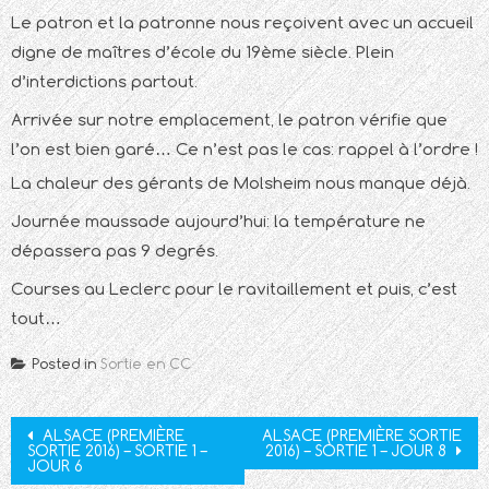
Le patron et la patronne nous reçoivent avec un accueil
digne de maîtres d’école du 19ème siècle. Plein
d’interdictions partout.
Arrivée sur notre emplacement, le patron vérifie que
l’on est bien garé… Ce n’est pas le cas: rappel à l’ordre !
La chaleur des gérants de Molsheim nous manque déjà.
Journée maussade aujourd’hui: la température ne
dépassera pas 9 degrés.
Courses au Leclerc pour le ravitaillement et puis, c’est
tout…
Posted in
Sortie en CC
Post
ALSACE (PREMIÈRE
ALSACE (PREMIÈRE SORTIE
SORTIE 2016) – SORTIE 1 –
2016) – SORTIE 1 – JOUR 8
navigation
JOUR 6