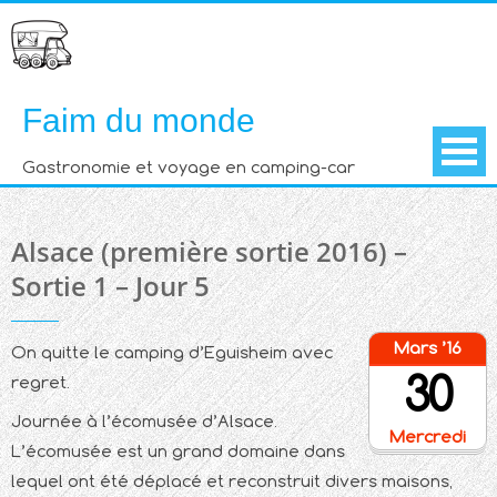
Skip
to
content
Faim du monde
Gastronomie et voyage en camping-car
Alsace (première sortie 2016) –
Sortie 1 – Jour 5
Mars ’16
On quitte le camping d’Eguisheim avec
30
regret.
Journée à l’écomusée d’Alsace.
Mercredi
L’écomusée est un grand domaine dans
lequel ont été déplacé et reconstruit divers maisons,