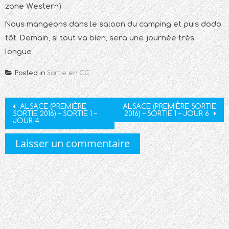
zone Western).
Nous mangeons dans le saloon du camping et puis dodo
tôt. Demain, si tout va bien, sera une journée très
longue.
Posted in
Sortie en CC
Post
ALSACE (PREMIÈRE
ALSACE (PREMIÈRE SORTIE
SORTIE 2016) – SORTIE 1 –
2016) – SORTIE 1 – JOUR 6
navigation
JOUR 4
Laisser un commentaire