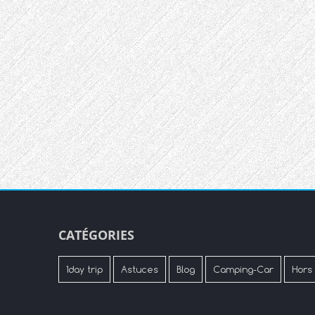
CATÉGORIES
1day trip
Astuces
Blog
Camping-Car
Hors