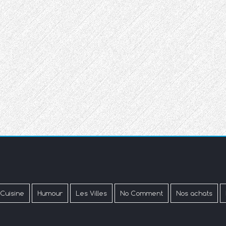
 Cuisine
Humour
Les Villes
No Comment
Nos achats