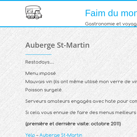
Skip
Faim du mo
to
content
Gastronomie et voyag
Auberge St-Martin
Restodays…
Menu imposé.
Mauvais vin (ils ont même utilisé mon verre de vi
Poisson surgelé.
Serveurs amateurs engagés avec hate pour comb
Si cela vous ennuie de faire des menus meilleurs
(première et dernière visite: octobre 2011)
Yelp
–
Auberge St-Martin