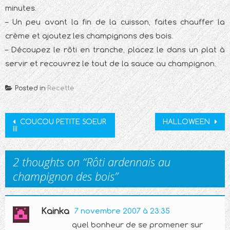
minutes.
– Un peu avant la fin de la cuisson, faites chauffer la
crème et ajoutez les champignons des bois.
– Découpez le rôti en tranche, placez le dans un plat à
servir et recouvrez le tout de la sauce au champignon.
Posted in
Recette
Post
COUCOU PETITE SOEUR
HALLOWEEN
III
navigation
2 thoughts on “
Rôti ardennais au
champignon des bois
”
Kainka
7 novembre 2007 à 23:35
quel bonheur de se promener sur