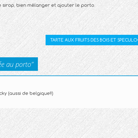
e sirop, bien mélanger et ajouter le porto.
TARTE AUX FRUITS DES BOIS ET SPECUL
lée au porto
”
cky (aussi de belgique!!)