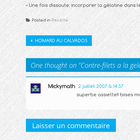
– Une fois dissoute, incorporer la gélatine dans l
Posted in
Recette
Post
HOMARD AU CALVADOS
navigation
One thought on “
Contre-filets a la ge
Mickymath
2 juillet 2007 à 14:37
superbe assiette!! biises mi
Laisser un commentaire