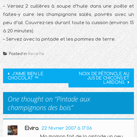
– Versez 2 cuillères à soupe d’huile dans une poêle et
faites-y cuire les champignons salés, poivrés avec un
peu d’ail. Couvrez-les durant toute la cuisson (environ 15
à 20 minutes).
– Servez avec la pintade et les pommes de terre.
Posted in
Recette
Post
J’AIME BIEN LE
NOIX DE PÉTONCLE AU
CHOCOLAT ™
JUS DE CHICONS ET
navigation
LARDONS.
One thought on “
Pintade aux
champignons des bois
”
Elvira
22 février 2007 à 17:06
Ma maman fait de la pintade un peu