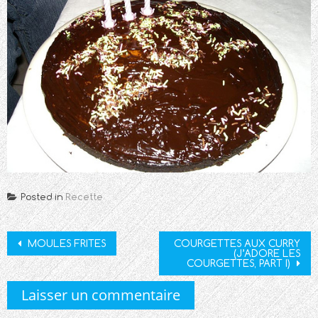
Posted in
Recette
Post
MOULES FRITES
COURGETTES AUX CURRY
(J’ADORE LES
navigation
COURGETTES, PART I)
Laisser un commentaire