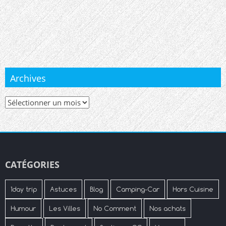
Archives
Archives
CATÉGORIES
1day trip
Astuces
Blog
Camping-Car
Hors Cuisine
Humour
Les Villes
No Comment
Nos achats