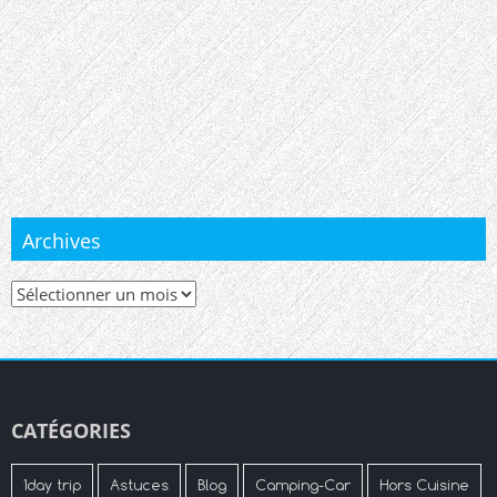
Archives
Archives
CATÉGORIES
1day trip
Astuces
Blog
Camping-Car
Hors Cuisine