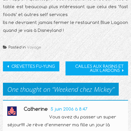
table est beaucoup plus intéressant que celui des ‘fast
foods’ et autres self services.
Ils ne devraient jamais fermer le restaurant Blue Lagoon
quand je vais à Disneyland !
Posted in
Voyage
Post
CREVETTES FU-YUNG
CAILLES AUX RAISINS ET
AUX LARDONS
navigation
One thought on “
Weekend chez Mickey
”
Catherine
5 juin 2006 à 8:47
Vous avez du passer un super
séjour!!!! Je rève d’enmenner ma fille un jour là