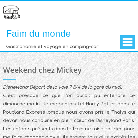
Skip
to
content
Faim du monde
Gastronomie et voyage en camping-car
Weekend chez Mickey
Disneyland: Départ de la voie 9 3/4 de la gare du midi.
C’est presque ce que l’on aurait pu entendre ce
dimanche matin. Je me sentais tel Harry Potter dans le
Poudlard Express lorsque nous avons pris le Thalys qui
devait nous conduire en plein cœur de Disneyland Paris.
Les enfants présents dans le train ne faisaient rien pour
me faire changer d’avis : ils étaient tous plus excités les