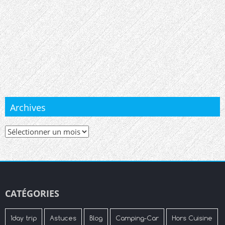
Archives
Archives
CATÉGORIES
1day trip
Astuces
Blog
Camping-Car
Hors Cuisine