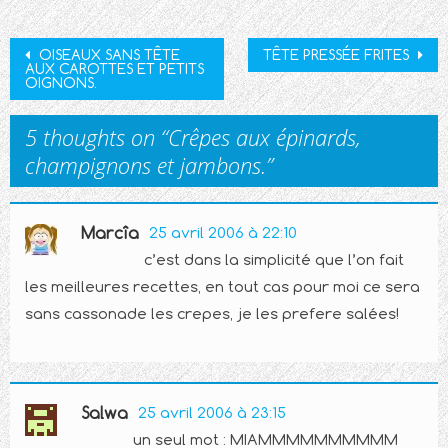
Post
OISEAUX SANS TÊTE
TÊTE PRESSÉE FRITES
AUX CAROTTES ET PETITS
navigation
OIGNONS.
5 thoughts on “
Crêpes aux épinards,
champignons et jambons.
”
Marcîa
25 avril 2006 à 22:10
c’est dans la simplicité que l’on fait
les meilleures recettes, en tout cas pour moi ce sera
sans cassonade les crepes, je les prefere salées!
Salwa
25 avril 2006 à 23:15
un seul mot : MIAMMMMMMMMMM