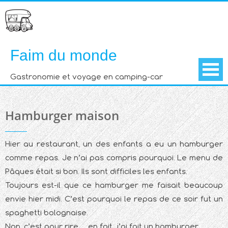
Skip
to
content
Faim du monde
Gastronomie et voyage en camping-car
Hamburger maison
Hier au restaurant, un des enfants a eu un hamburger
comme repas. Je n’ai pas compris pourquoi. Le menu de
Pâques était si bon. Ils sont difficiles les enfants.
Toujours est-il que ce hamburger me faisait beaucoup
envie hier midi. C’est pourquoi le repas de ce soir fut un
spaghetti bolognaise.
Non, c’est pour rire… en fait, j’ai fait un hamburger.