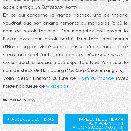
appelaient ça un
Rundstück warm
).
En ce qui concerne la viande hachée, une de théorie
voudrait que son origine remonte au mongoles (d’où le
nom de steak tartare). Ces mongoles ont envahi la
Russie avec leur steak haché. Plus tard, des marins
d’Hambourg on visité un port russe où on mangeait ce
steak tartare et l’ont ajouté dans leur
Rundstück warm
.
Ce sandwich si spécial a été exporté à New-York sous le
nom de steak de Hambourg (
Hamburg Steak
en anglais)
Voilà, c’était l’instant culture de
Faim du monde
(avec
l’aide habituelle de
wikipedia
)
Posted in
Blog
Post
AUBERGE DES 4 BRAS
PAPILLOTE DE TILAPIA
AUX POMMES ET
navigation
LARDONS ACCOMPAGNÉE