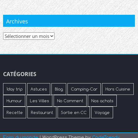
Archives
Archives
CATÉGORIES
1day trip
Astuces
Blog
Camping-Car
Hors Cuisine
Humour
Les Villes
No Comment
Nos achats
Recette
Restaurant
Sortie en CC
Voyage
Faim du monde
| WordPress Theme by
CodeTrendy