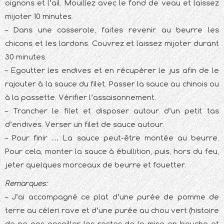
oignons et l’ail. Mouillez avec le fond de veau et laissez
mijoter 10 minutes.
– Dans une casserole, faites revenir au beurre les
chicons et les lardons. Couvrez et laissez mijoter durant
30 minutes.
– Egoutter les endives et en récupérer le jus afin de le
rajouter à la sauce du filet. Passer la sauce au chinois ou
à la passette. Vérifier l’assaisonnement.
– Trancher le filet et disposer autour d’un petit tas
d’endives. Verser un filet de sauce autour.
– Pour finir … La sauce peut-être montée au beurre.
Pour cela, monter la sauce à ébullition, puis, hors du feu,
jeter quelques morceaux de beurre et fouetter.
Remarques:
– J’ai accompagné ce plat d’une purée de pomme de
terre au céleri rave et d’une purée au chou vert (histoire
de ne pas gaspiller les restes de la mise en bouche et