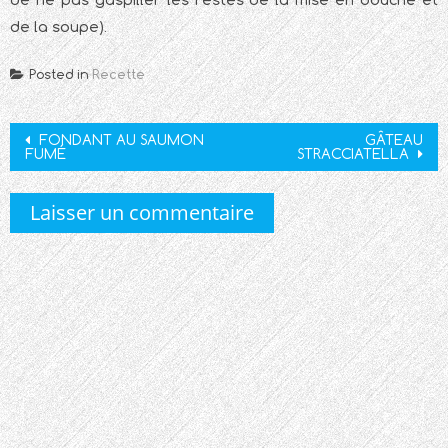
de la soupe).
Posted in
Recette
Post
FONDANT AU SAUMON
GÂTEAU
FUMÉ
STRACCIATELLA
navigation
Laisser un commentaire