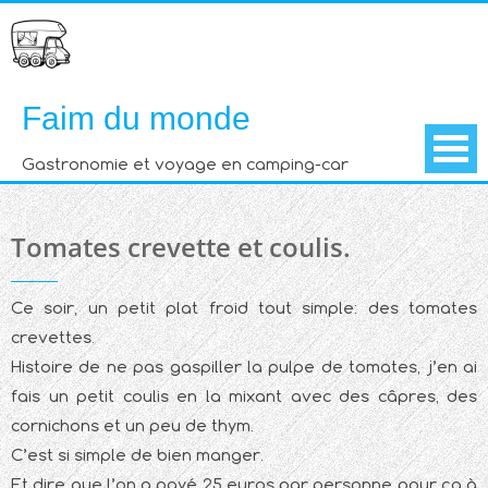
Skip
to
content
Faim du monde
Gastronomie et voyage en camping-car
Tomates crevette et coulis.
Ce soir, un petit plat froid tout simple: des tomates
crevettes.
Histoire de ne pas gaspiller la pulpe de tomates, j’en ai
fais un petit coulis en la mixant avec des câpres, des
cornichons et un peu de thym.
C’est si simple de bien manger.
Et dire que l’on a payé 25 euros par personne pour ça à