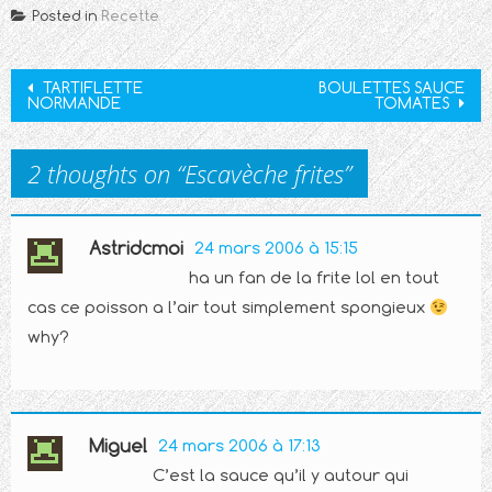
Posted in
Recette
Post
TARTIFLETTE
BOULETTES SAUCE
NORMANDE
TOMATES
navigation
2 thoughts on “
Escavèche frites
”
Astridcmoi
24 mars 2006 à 15:15
ha un fan de la frite lol en tout
cas ce poisson a l’air tout simplement spongieux
why?
Miguel
24 mars 2006 à 17:13
C’est la sauce qu’il y autour qui