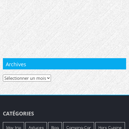
Archives
Archives
CATÉGORIES
1day trip
Astuces
Blog
Camping-Car
Hors Cuisine