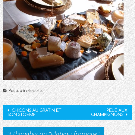
Posted in
Recette
Post
CHICONS AU GRATIN ET
PELÉ AUX
SON STOEMP.
CHAMPIGNONS
navigation
3 thoughts on “
Plateau fromage
”