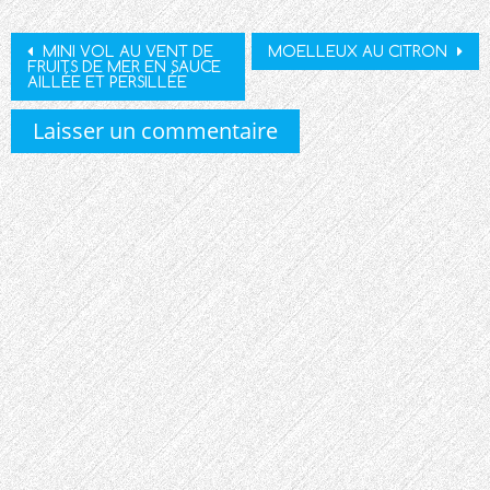
Post
MINI VOL AU VENT DE
MOELLEUX AU CITRON
FRUITS DE MER EN SAUCE
navigation
AILLÉE ET PERSILLÉE
Laisser un commentaire