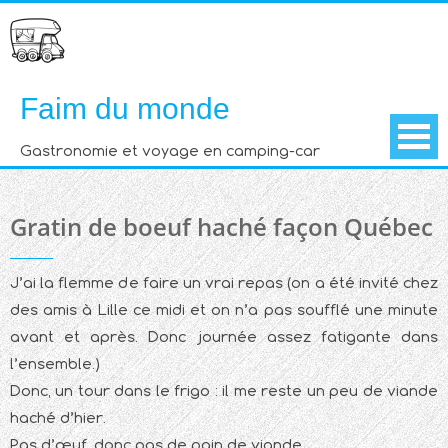
Skip
to
content
Faim du monde
Gastronomie et voyage en camping-car
Gratin de boeuf haché façon Québec
J’ai la flemme de faire un vrai repas (on a été invité chez
des amis à Lille ce midi et on n’a pas soufflé une minute
avant et après. Donc journée assez fatigante dans
l’ensemble.)
Donc, un tour dans le frigo : il me reste un peu de viande
haché d’hier.
Pas d’œuf, donc pas de pain de viande.