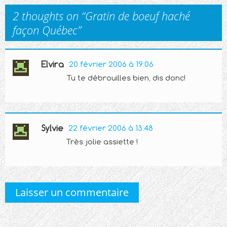
2 thoughts on “
Gratin de boeuf haché
façon Québec
”
Elvira
20 février 2006 à 19:06
Tu te débrouilles bien, dis donc!
Sylvie
22 février 2006 à 13:48
Très jolie assiette !
Laisser un commentaire