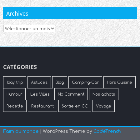
Archives
Archives
CATÉGORIES
1day trip
Astuces
Blog
Camping-Car
Hors Cuisine
Humour
Les Villes
No Comment
Nos achats
Recette
Restaurant
Sortie en CC
Voyage
Faim du monde
| WordPress Theme by
CodeTrendy