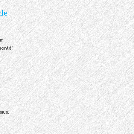
 de
ur
santé’
sius.