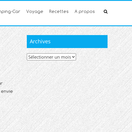
ping-Car
Voyage
Recettes
A propos
Archives
Archives
ur
 envie