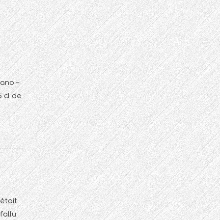
rano –
5 cl de
était
fallu